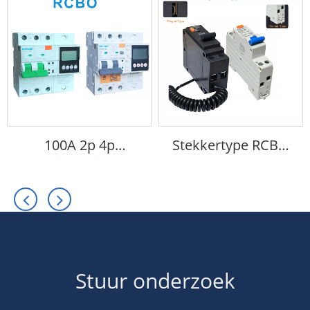
100A 2p 4p
Stekkertype RCBO
multifunctionele
1P+N
aardlekschakelaar
Stuur onderzoek