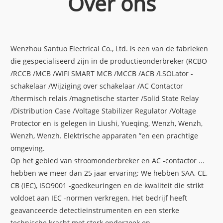
Over ons
Wenzhou Santuo Electrical Co., Ltd. is een van de fabrieken
die gespecialiseerd zijn in de productieonderbreker (RCBO
/RCCB /MCB /WIFI SMART MCB /MCCB /ACB /LSOLator -
schakelaar /Wijziging over schakelaar /AC Contactor
/thermisch relais /magnetische starter /Solid State Relay
/Distribution Case /Voltage Stabilizer Regulator /Voltage
Protector en is gelegen in Liushi, Yueqing, Wenzh, Wenzh,
Wenzh, Wenzh. Elektrische apparaten ”en een prachtige
omgeving.
Op het gebied van stroomonderbreker en AC -contactor ...
hebben we meer dan 25 jaar ervaring; We hebben SAA, CE,
CB (IEC), ISO9001 -goedkeuringen en de kwaliteit die strikt
voldoet aan IEC -normen verkregen. Het bedrijf heeft
geavanceerde detectieinstrumenten en een sterke
technische kracht met sterk onderzoek en