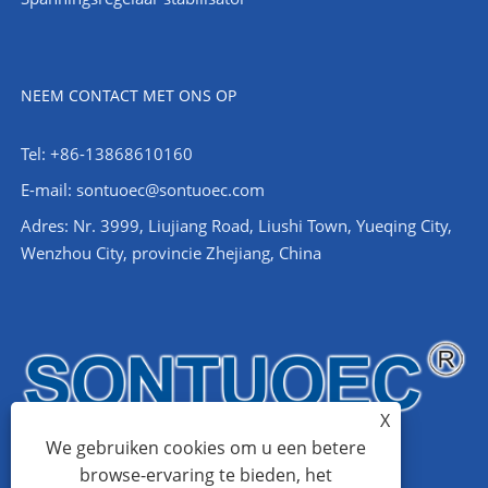
NEEM CONTACT MET ONS OP
Tel: +86-13868610160
E-mail:
sontuoec@sontuoec.com
Adres: Nr. 3999, Liujiang Road, Liushi Town, Yueqing City,
Wenzhou City, provincie Zhejiang, China
X
We gebruiken cookies om u een betere
browse-ervaring te bieden, het